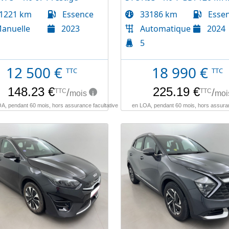
1221 km
Essence
33186 km
Esse
anuelle
2023
Automatique
2024
5
12 500
€
18 990
€
TTC
TTC