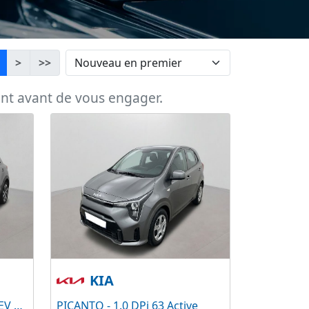
>
>>
ent avant de vous engager.
KIA
STONIC - 1.0 T-GDi 120 MHEV GT Line Business DCT7
PICANTO - 1.0 DPi 63 Active