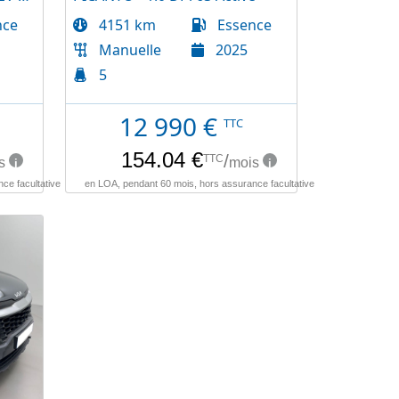
nce
4151 km
Essence
Manuelle
2025
5
12 990
€
TTC