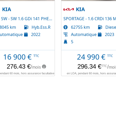
KIA
KIA
CEED SW - SW 1.6 GDi 141 PHEV Active Business DCT6
8045 km
Hyb.Ess.R
62755 km
Diese
utomatique
2022
Automatique
2023
5
16 900
€
24 990
€
TTC
TTC