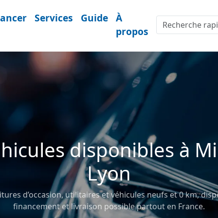
nancer
Services
Guide
À
propos
hicules disponibles à M
Lyon
ures d’occasion, utilitaires et véhicules neufs et 0 km, disp
financement et livraison possible partout en France.