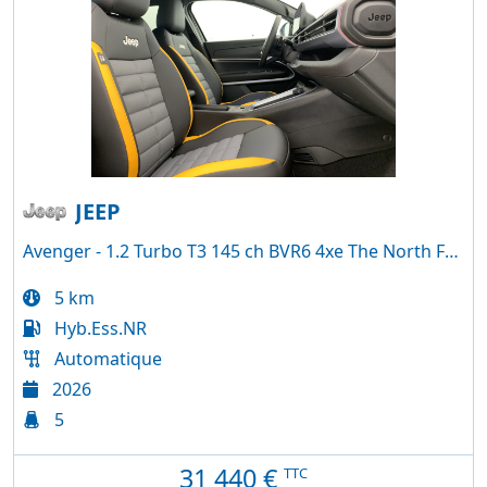
JEEP
Avenger - 1.2 Turbo T3 145 ch BVR6 4xe The North Face
5 km
Hyb.Ess.NR
Automatique
2026
5
31 440
€
TTC