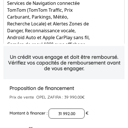
Services de Navigation connectée
TomTom (TomTom Traffic, Prix
Carburant, Parkings, Météo,
Recherche Locale) et Alertes Zones de
Danger, Reconnaissance vocale,
Android Auto et Apple CarPlay sans fil,
Caméra de recul 180° avec affichage
sur écran tactile 10'' HD couleur, Aide
au stationnement AV, AR et latéral,
Système de surveillance d'angle mort
Pack Hiver Sièges AV chauffants,
360.00 €
Volant cuir chauffant
Peintures métallisée Gris titane
650.00 €