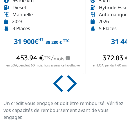
5 km
21930 km
Hybride Essence Non Rechargeable
Diesel
Automatique
Automatiqu
2026
2025
5 Places
5 Places
31 440
€
35 4
TTC
Un crédit vous engage et doit être remboursé. Vérifiez
vos capacités de remboursement avant de vous
engager.