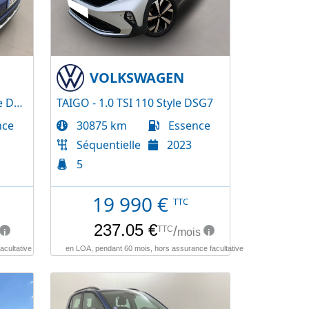
VOLKSWAGEN
T-CROSS - 1.0 TSI 110 R-Line DSG7
TAIGO - 1.0 TSI 110 Style DSG7
nce
30875 km
Essence
Séquentielle
2023
5
19 990
€
TTC