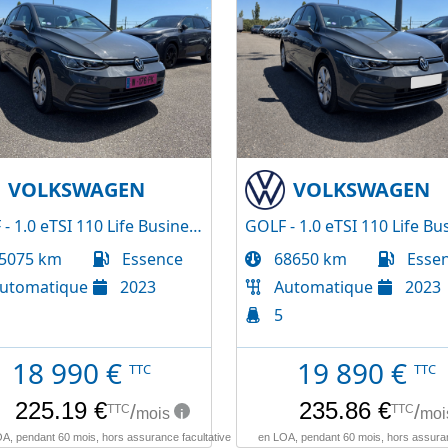
VOLKSWAGEN
VOLKSWAGEN
GOLF - 1.0 eTSI 110 Life Business DSG7
5075 km
Essence
68650 km
Esse
utomatique
2023
Automatique
2023
5
18 990
€
19 890
€
TTC
TTC