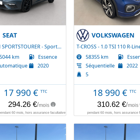
SEAT
VOLKSWAGEN
LEON SPORTSTOURER - Sportstourer 1.5 TSI 150 FR DSG7
5044 km
Essence
58355 km
Esse
utomatique
2020
Séquentielle
2022
5
17 990
€
18 990
€
TTC
TTC