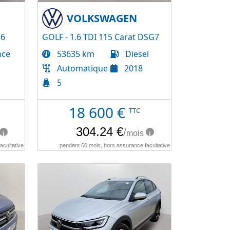
VOLKSWAGEN
G6
GOLF - 1.6 TDI 115 Carat DSG7
nce
53635 km
Diesel
Automatique
2018
5
18 600
€
TTC