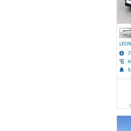
7
A
5