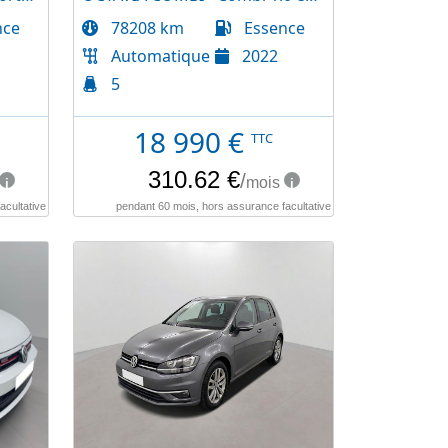
nce
78208 km
Essence
Automatique
2022
5
18 990
€
TTC