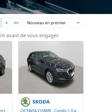
>
>>
ent avant de vous engager.
SKODA
LEON SPORTSTOURER - Sportstourer 1.5 eTSI 150 FR Business Edition DSG7
OCTAVIA COMBI - Combi 1.0 eTSI mHEV 110 Style DSG7