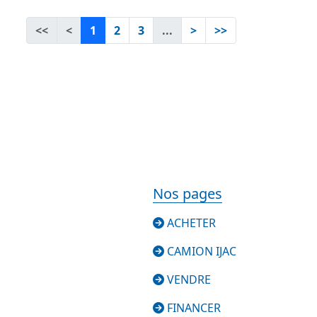
<<
<
1
2
3
...
>
>>
Nos pages
ACHETER
CAMION IJAC
VENDRE
FINANCER