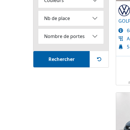
Couleurs
OPEL
PEUGEOT
Nb de place
RENAULT
SEAT
6
SKODA
Nombre de portes
A
SUZUKI
5
TOYOTA
VOLKSWAGEN
Rechercher
VOLVO
opel