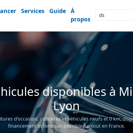
nancer
Services
Guide
À
propos
hicules disponibles à M
Lyon
ures d’occasion, utilitaires et véhicules neufs et 0 km, disp
financement et livraison possible partout en France.