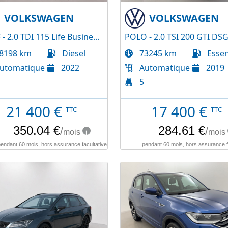
VOLKSWAGEN
VOLKSWAGEN
GOLF - 2.0 TDI 115 Life Business DSG7
POLO - 2.0 TSI 200 GTI DS
8198 km
Diesel
73245 km
Esse
utomatique
2022
Automatique
2019
5
21 400
€
17 400
€
TTC
TTC