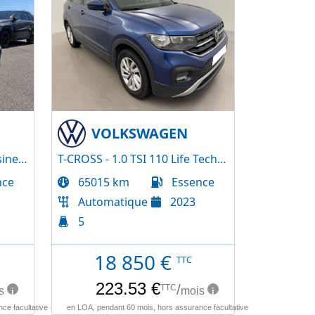
VOLKSWAGEN
GOLF - 1.0 eTSI 110 Life Business DSG7
T-CROSS - 1.0 TSI 110 Life Tech DSG7
nce
65015 km
Essence
Automatique
2023
5
18 850
€
TTC