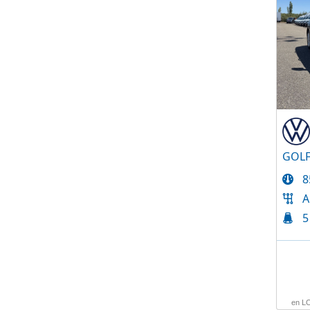
8
A
5