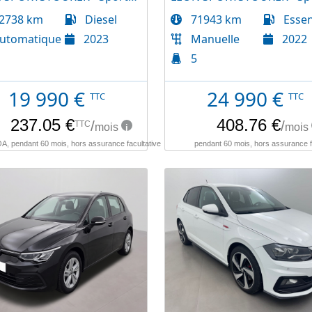
2738 km
Diesel
71943 km
Esse
utomatique
2023
Manuelle
2022
5
19 990
€
24 990
€
TTC
TTC