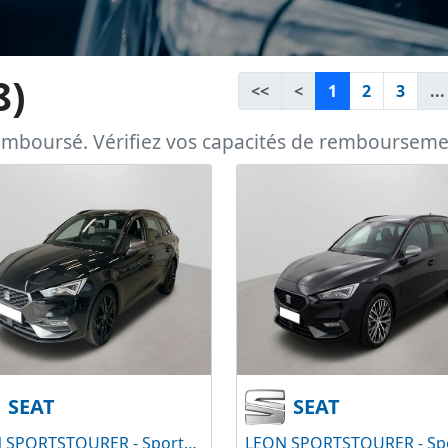
8)
<<
<
1
2
3
...
remboursé. Vérifiez vos capacités de remboursem
SEAT
SEAT
LEON SPORTSTOURER - Sportstourer 2.0 TDI 150 FR Business Edition DSG7