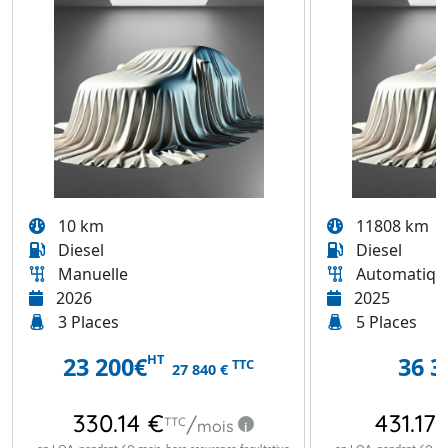
10 km
11808 km
Diesel
Diesel
Manuelle
Automatiqu
2026
2025
3 Places
5 Places
HT
23 200
€
36 3
TTC
27 840
€